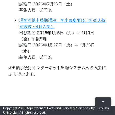
試験日 2026年7月18日（土）
募集人員 若干名
理学府博士後期課程 学生募集要項（社会人特
別選抜・4月入学）
出願期間 2026年1月5日（月）～ 1月9日
（金）午後5時
試験日 2026年1月27日（火）～ 1月28日
（水）
募集人員 若干名
※出願手続はインターネット出願システムへの入力に
より行います。
expand_less
Copyright 2016 Department of Earth and Planetary Sciences, Kyushu
Page Top
University. All rights reserved.