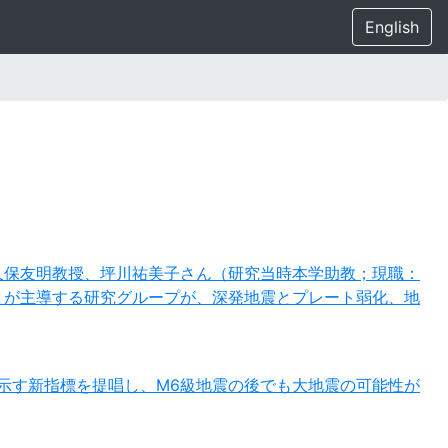
English
久保友明教授、坪川祐美子さん（研究当時本学助教；現職：
）が主導する研究グループが、深発地震とプレート弱化、地
示す新指標を提唱し、M6級地震の後でも大地震の可能性が