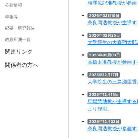
相澤広記准教授が参画
公募情報
2026年03月19日
年報等
奈良岡浩教授が主導す
紀要・研究報告
2026年02月25日
教員所属一覧
大学院生の大森翔太郎
関連リンク
2026年02月03日
高橋太准教授が参画す
関係者の方へ
2025年12月17日
大学院生の三島瀬里香
2025年12月15日
馬場慧助教が主導する
より観測。
2025年12月03日
奈良岡浩教授が参画す