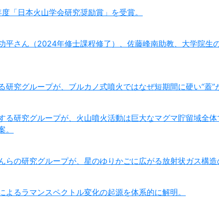
6年度「日本火山学会研究奨励賞」を受賞。
功平さん（2024年修士課程修了）、佐藤峰南助教、大学院生
る研究グループが、ブルカノ式噴火ではなぜ短期間に硬い“蓋”
する研究グループが、火山噴火活動は巨大なマグマ貯留域全体
案。
んらの研究グループが、星のゆりかごに広がる放射状ガス構造
によるラマンスペクトル変化の起源を体系的に解明。