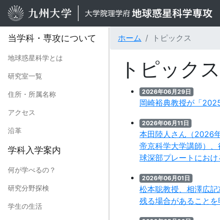
当学科・専攻について
ホーム
トピックス
地球惑星科学とは
トピック
研究室一覧
2026年06月29日
住所・所属名称
岡崎裕典教授が「20
アクセス
2026年06月11日
沿革
本⽥陸⼈さん（202
帝京科学大学講師）、
学科入学案内
球深部プレートにおけ
何が学べるの？
2026年06月01日
研究分野探検
松本聡教授、相澤広記
残る場合があることを
学生の生活