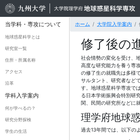
当学科・専攻について
ホーム
大学院入学案内
地球惑星科学とは
修了後の
研究室一覧
社会情勢の変化を受け、
住所・所属名称
高度な研究能力を養う専
アクセス
の修了生の就職先は多様
サルタント、研究者など
沿革
す。地球惑星科学専攻で
学科入学案内
る日本学術振興会特別研
関、民間の研究所などに
何が学べるの？
理学府地球
研究分野探検
過去13年間では、以下の
学生の生活