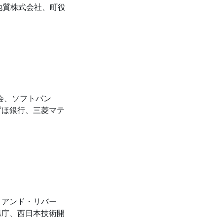
地質株式会社、町役
）
会、ソフトバン
ずほ銀行、三菱マテ
・アンド・リバー
県庁、西日本技術開