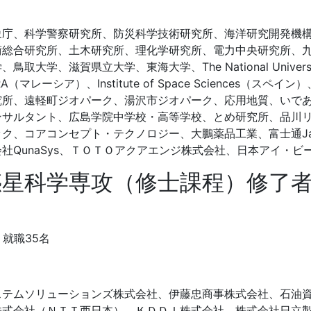
象庁、科学警察研究所、防災科学技術研究所、海洋研究開発機
術総合研究所、土木研究所、理化学研究所、電力中央研究所、
学、滋賀県立大学、東海大学、The National University 
gi MARA（マレーシア）、Institute of Space Sciences（ス
究所、遠軽町ジオパーク、湯沢市ジオパーク、応用地質、いで
ンサルタント、広島学院中学校・高等学校、とめ研究所、品川
ク、コアコンセプト・テクノロジー、大鵬薬品工業、富士通Ja
社QunaSys、ＴＯＴＯアクアエンジ株式会社、日本アイ・ビ
惑星科学専攻（修士課程）修了
就職35名
ステムソリューションズ株式会社、伊藤忠商事株式会社、石油
株式会社（ＮＴＴ西日本）、ＫＤＤＩ株式会社、株式会社日立