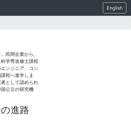
English
す。民間企業から、
星科学専攻修士課程
のエンジニア、コン
期課程へ進学しま
究者として認められ
や国公立の研究機
者の進路