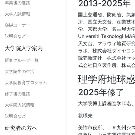
2013-2025年
卒業後の進路
大学入試情報
国土交通省、防衛省、気
所、国立天文台、産業技
Q&Aコーナー
学、京都大学、名古屋大学、鳥取大
Universiti Teknolo
説明会など
天文台、マラウィ地質研
大学院入学案内
ラボ、株式会社ダイヤコ
読売新聞社、株式会社セッ
研究グループ一覧
式会社日立製作所、株式会
大学院生の生活
理学府地球
大学院教育プログラム
2025年修了
修了後の進路
大学院博士課程進学10名、
大学院入試情報
就職先
説明会など
美祢市役所、ＪＲ九州シ
研究者の方へ
気象庁、西日本電信電話