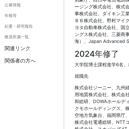
公募情報
ージング株式会社、株式
事株式会社、ダイキン工
年報等
ＢＢ株式会社、野村マイ
紀要・研究報告
ヨタ自動車株式会社、国
ングス株式会社、三菱商
教員所属一覧
海）、Japan Advanced S
関連リンク
2024年修了
関係者の方へ
大学院博士課程進学6名、
就職先
株式会社ジーニー、九州
用地質株式会社、株式会
和総研、DOWAホールデ
クモホールディングス、
空地方気象台、福岡県庁、
株式会社電通総研、NTT