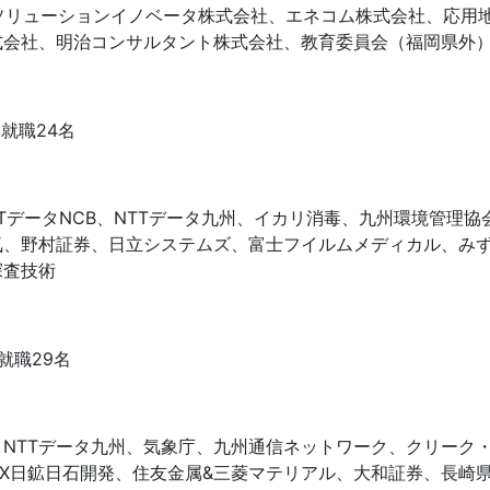
ソリューションイノベータ株式会社、エネコム株式会社、応用
式会社、明治コンサルタント株式会社、教育委員会（福岡県外
就職24名
TデータNCB、NTTデータ九州、イカリ消毒、九州環境管理協
気、野村証券、日立システムズ、富士フイルムメディカル、み
探査技術
就職29名
NTTデータ九州、気象庁、九州通信ネットワーク、クリーク
JX日鉱日石開発、住友金属&三菱マテリアル、大和証券、長崎