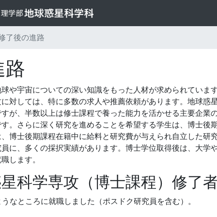
修了後の進路
進路
地球や宇宙についての深い知識をもった人材が求められていま
攻に対しては、特に多数の求人や推薦依頼があります。地球惑
ですが、半数以上は修士課程で養った能力を活かせる主要企業
です。さらに深く研究を進めることを希望する学生は、博士後
は、博士後期課程在籍中に給料と研究費が与えられ自立した研
究員に、多くの採択実績があります。博士学位取得後は、大学
就職します。
惑星科学専攻（博士課程）修了
ようなところに就職しました（ポスドク研究員を含む）。