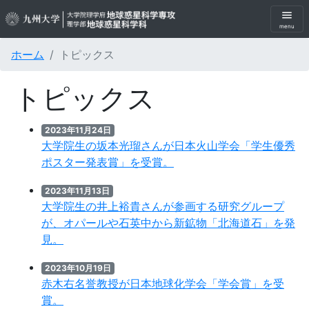
menu
menu
ホーム
トピックス
トピックス
2023年11月24日
大学院生の坂本光瑠さんが日本火山学会「学生優秀
ポスター発表賞」を受賞。
2023年11月13日
大学院生の井上裕貴さんが参画する研究グループ
が、オパールや石英中から新鉱物「北海道石」を発
見。
2023年10月19日
赤木右名誉教授が日本地球化学会「学会賞」を受
賞。