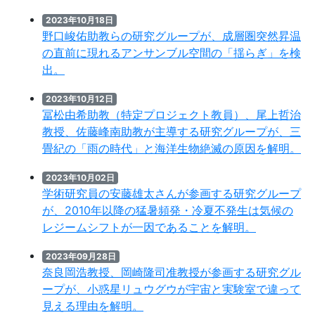
2023年10月18日
野口峻佑助教らの研究グループが、成層圏突然昇温
の直前に現れるアンサンブル空間の「揺らぎ」を検
出。
2023年10月12日
冨松由希助教（特定プロジェクト教員）、尾上哲治
教授、佐藤峰南助教が主導する研究グループが、三
畳紀の「⾬の時代」と海洋⽣物絶滅の原因を解明。
2023年10月02日
学術研究員の安藤雄太さんが参画する研究グループ
が、2010年以降の猛暑頻発・冷夏不発生は気候の
レジームシフトが一因であることを解明。
2023年09月28日
奈良岡浩教授、岡崎隆司准教授が参画する研究グル
ープが、小惑星リュウグウが宇宙と実験室で違って
見える理由を解明。