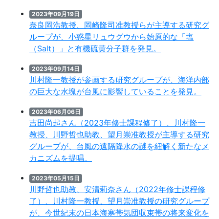
2023年09月19日
奈良岡浩教授、岡崎隆司准教授らが主導する研究グ
ループが、小惑星リュウグウから始原的な「塩
（Salt）」と有機硫黄分子群を発見。
2023年09月14日
川村隆一教授が参画する研究グループが、海洋内部
の巨大な水塊が台風に影響していることを発見。
2023年06月06日
吉田尚起さん（2023年修士課程修了）、川村隆一
教授、川野哲也助教、望月崇准教授が主導する研究
グループが、台風の遠隔降水の謎を紐解く新たなメ
カニズムを提唱。
2023年05月15日
川野哲也助教、安清莉奈さん（2022年修士課程修
了）、川村隆一教授、望月崇准教授の研究グループ
が、今世紀末の日本海寒帯気団収束帯の将来変化を