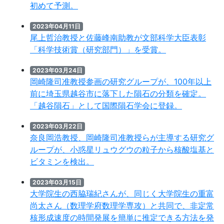
初めて予測。
2023年04月11日
尾上哲治教授と佐藤峰南助教が文部科学大臣表彰
「科学技術賞（研究部門）」を受賞。
2023年03月24日
岡崎隆司准教授参画の研究グループが、100年以上
前に埼玉県越谷市に落下した隕石の分類を確定。
「越谷隕石」として国際隕石学会に登録。
2023年03月22日
奈良岡浩教授、岡崎隆司准教授らが主導する研究グ
ループが、小惑星リュウグウの粒子から核酸塩基と
ビタミンを検出。
2023年03月15日
大学院生の西脇瑞紀さんが、同じく大学院生の重富
尚太さん（数理学府数理学専攻）と共同で、非定常
核形成速度の時間発展を簡単に推定できる方法を発