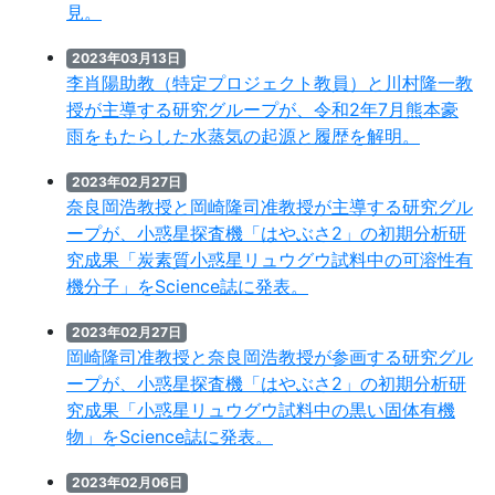
見。
2023年03月13日
李肖陽助教（特定プロジェクト教員）と川村隆⼀教
授が主導する研究グループが、令和2年7⽉熊本豪
⾬をもたらした⽔蒸気の起源と履歴を解明。
2023年02月27日
奈良岡浩教授と岡崎隆司准教授が主導する研究グル
ープが、小惑星探査機「はやぶさ2」の初期分析研
究成果「炭素質小惑星リュウグウ試料中の可溶性有
機分子」をScience誌に発表。
2023年02月27日
岡崎隆司准教授と奈良岡浩教授が参画する研究グル
ープが、小惑星探査機「はやぶさ2」の初期分析研
究成果「小惑星リュウグウ試料中の黒い固体有機
物」をScience誌に発表。
2023年02月06日